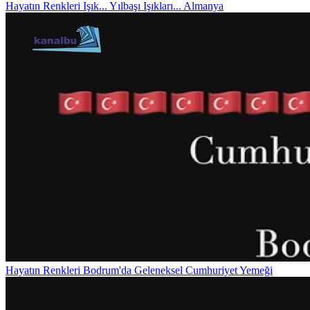
Hayatın Renkleri
Işık... Yılbaşı Işıkları... Almanya
Hayatın Renkleri
Bodrum'da Geleneksel Cumhuriyet Yemeği