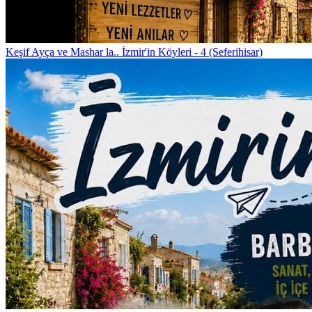
Keşif
Ayça ve Mashar la.. İzmir'in Köyleri - 4 (Seferihisar)