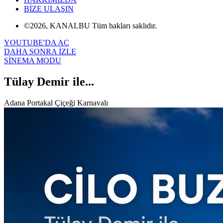
BİZE ULAŞIN
©2026, KANALBU Tüm hakları saklıdır.
YOUTUBE'DA AÇ
DAHA SONRA İZLE
SİNEMA MODU
Tülay Demir ile...
Adana Portakal Çiçeği Karnavalı