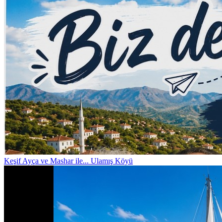
Keşif
Ayça ve Mashar ile... Ulamış Köyü