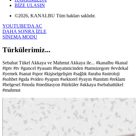
BİZE ULAŞIN
©2026, KANALBU Tüm hakları saklıdır.
YOUTUBE'DA AÇ
DAHA SONRA İZLE
SİNEMA MODU
Türkülerimiz...
Sebahat Tükel Akkaya ve Mahmut Akkaya ile... #kanalbu #kanal
#iptv #tv #guncel #yasam #hayatınicinden #tamsizegore #evdekal
#yemek #sanat #spor #kişiselgelişim #sağlık #araba #astroloji
#sohbet #gıda #video #yapım #sektorel #yayın #tanıtım #reklam
#belgesel #moda #meditasyon #türküler #akkaya #sebahattükel
#mahmut